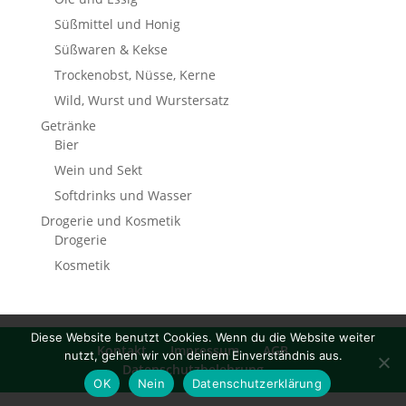
Süßmittel und Honig
Süßwaren & Kekse
Trockenobst, Nüsse, Kerne
Wild, Wurst und Wurstersatz
Getränke
Bier
Wein und Sekt
Softdrinks und Wasser
Drogerie und Kosmetik
Drogerie
Kosmetik
Diese Website benutzt Cookies. Wenn du die Website weiter
Kontakt
Impressum
AGB
nutzt, gehen wir von deinem Einverständnis aus.
Datenschutzbelehrung
OK
Nein
Datenschutzerklärung