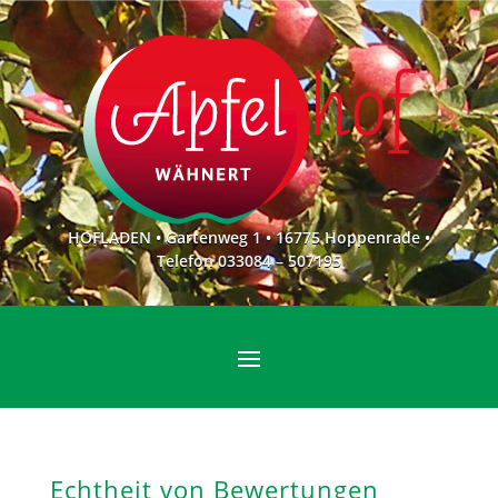
HOFLADEN • Gartenweg 1 • 16775 Hoppenrade •
Telefon 033084 – 507195
Echtheit von Bewertungen